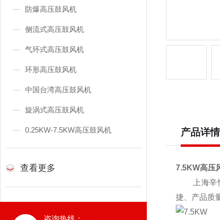
防爆高压鼓风机
侧流式高压鼓风机
气环式高压鼓风机
环形高压鼓风机
中国台湾高压鼓风机
旋涡式高压鼓风机
0.25KW-7.5KW高压鼓风机
产品详情
查看更多
7.5KW高压
上海辛恪实
捷、产品质
咨询热线：