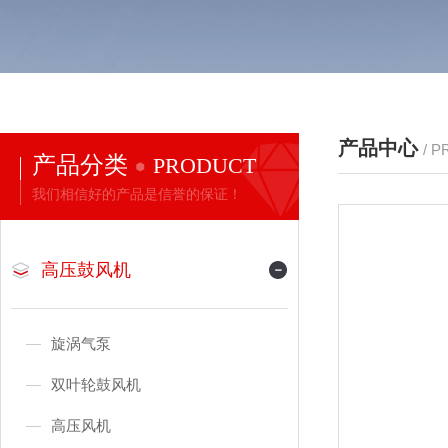
产品中心
/ 
产品分类
PRODUCT
我们相信好的产品是信誉的保证！
高压鼓风机
旋涡气泵
双叶轮鼓风机
高压风机