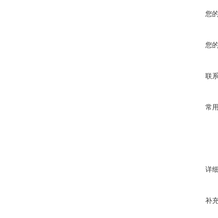
您
您
联
常
详
补