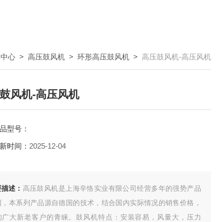
品中心
>
高压鼓风机
>
环形高压鼓风机
>
高压鼓风机-高压风机
鼓风机-高压风机
品型号：
新时间：
2025-12-04
要描述：
高压鼓风机是上海辛恪实业有限公司经营多年的强势产品
列，本系列产品源自德国的技术，结合国内实际情况的销售价格，
的广大新老客户的青睐。鼓风机特点：安装容易，风量大，压力