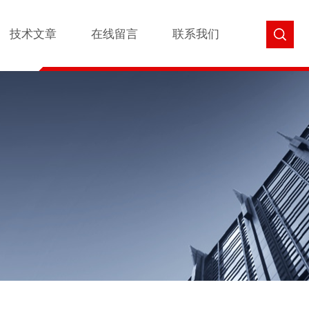
技术文章
在线留言
联系我们