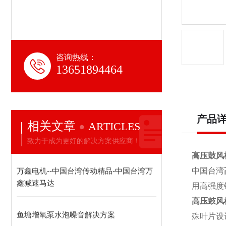
咨询热线：
13651894464
产品
相关文章
ARTICLES
致力于成为更好的解决方案供应商！
高压鼓风
万鑫电机--中国台湾传动精品-中国台湾万
中国台湾
鑫减速马达
用高强度
高压鼓风
鱼塘增氧泵水泡噪音解决方案
殊叶片设