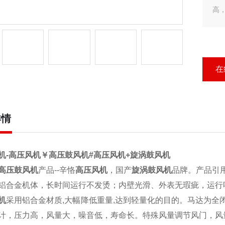
高
在
详情
机-高压风机￥高压鼓风机#高压风机+旋涡鼓风机
高压鼓风机
产品--辛恪
高压风机
，国产
旋涡鼓风机
品牌。产品引
铝合金机体，长时间运行不发烫；内壁光滑、外表无瑕疵，运行
机
采用铝合金材质,大幅降低重量,达到轻量化的目的。马达为
计，压力高，风量大，噪音低，寿命长。特殊风量调节风门，风