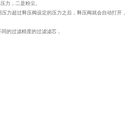
是压力，二是粉尘。
用压力超过释压阀设定的压力之后，释压阀就会自动打开，
不同的过滤精度的过滤滤芯，