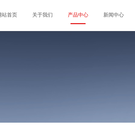
网站首页
关于我们
产品中心
新闻中心