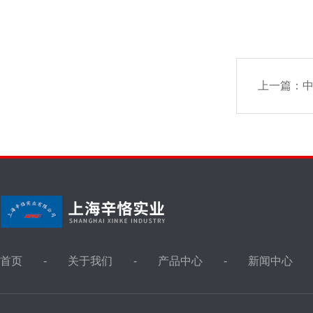
上一篇：
首页
关于我们
产品中心
新闻中心