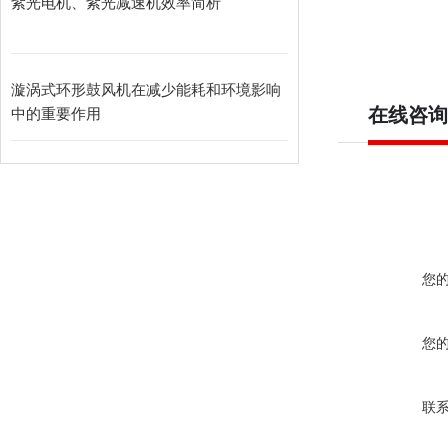
紫光电机、紫光减速机效率简析
漩涡式环形鼓风机在减少能耗和环境影响
在线咨询
中的重要作用
您
您
联