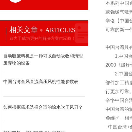
本系列中国
或强暖气散
辛恪【中国
相关文章
ARTICLES
可靠的新一
致力于成为更好的解决方案供应商！
中国台湾具
自动吸废料机是一种可以自动吸收和清理
1.中国台湾
废弃物的设备
2000《爆
2.中国台
中国台湾全风直流高压风机性能参数表
部件加工精
行更加可靠
辛恪中国台
如何根据需求选择合适的除水吹干风刀？
中国台湾的轴
免维护，相
+中国台湾