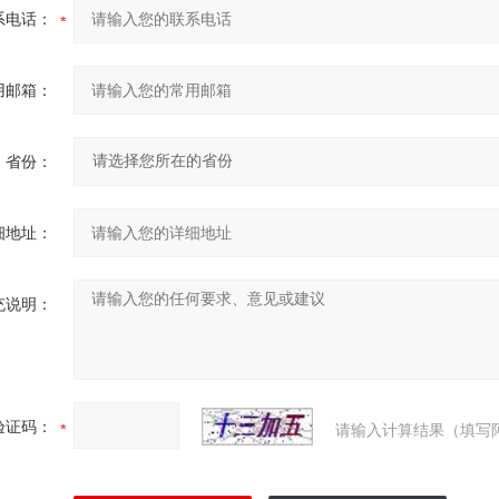
系电话：
用邮箱：
省份：
细地址：
充说明：
验证码：
请输入计算结果（填写