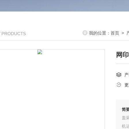
我的位置：
首页
>
/ PRODUCTS
网印
产
更
简
盖
机