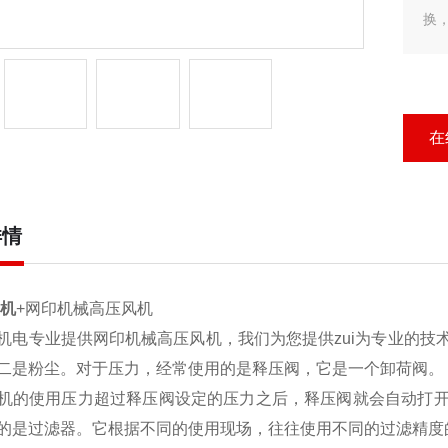
换
在
详情
机
+网印机械高压风机
机电专业提供网印机械高压风机，我们为您提供zui为专业的技
二是粉尘。对于压力，经常使用的是释压阀，它是一个卸荷阀。
机的使用压力超过释压阀设定的压力之后，释压阀就会自动打
的是过滤器。它根据不同的使用现场，往往使用不同的过滤精度