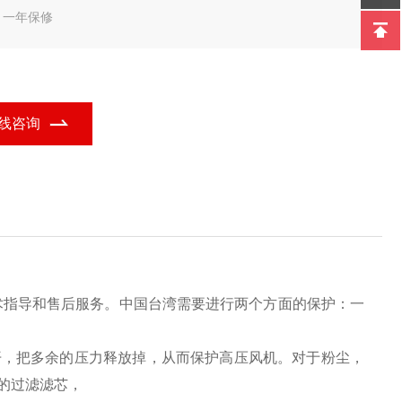
，一年保修
线咨询
术指导和售后服务。中国台湾需要进行两个方面的保护：一
开，把多余的压力释放掉，从而保护高压风机。对于粉尘，
的过滤滤芯，