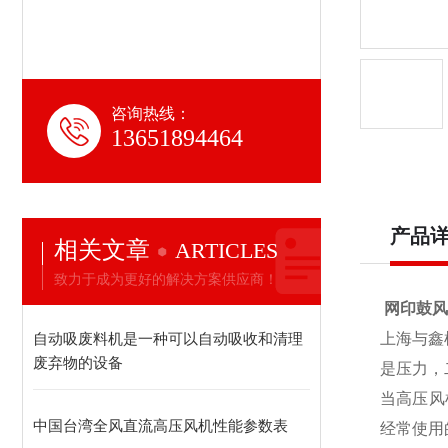
咨询热线：
13651894464
产品
相关文章
ARTICLES
致力于成为更好的解决方案供应商！
网印鼓风
自动吸废料机是一种可以自动吸收和清理
上海与鑫
废弃物的设备
是压力，
当高压风
中国台湾全风直流高压风机性能参数表
经常使用