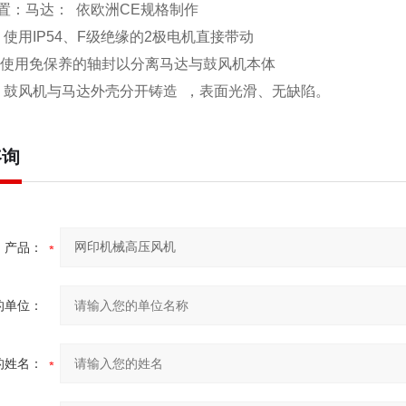
置：马达： 依欧洲CE规格制作
使用IP54、F级绝缘的2极电机直接带动
使用免保养的轴封以分离马达与鼓风机本体
鼓风机与马达外壳分开铸造 ，表面光滑、无缺陷。
咨询
产品：
的单位：
的姓名：