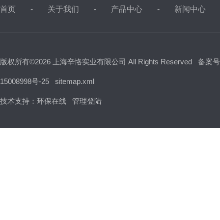
首页
关于我们
产品中心
新闻中心
版权所有©2026 上海辛恪实业有限公司 All Rights Reserved
备案号
15008998号-25
sitemap.xml
技术支持：
环保在线
管理登陆