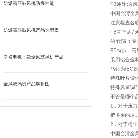
防爆高压鼓风机防爆性能
FB用途;
中国台湾全风
注意检查各
防爆高压鼓风机产品选型表
FB功率从7
的*配置；专
FB特点：
辛恪电机：款全风鼓风机产品
采用铝合金
马达为IE
特殊叶片设
全风鼓风机产品解析图
特殊风量调
不管是哪个
1．对于压
把多余的压
2．对于粉
中国台湾全