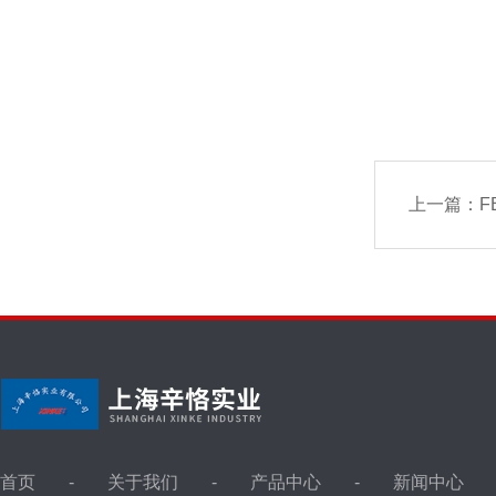
上一篇：
F
首页
关于我们
产品中心
新闻中心