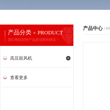
产品中心
/ 
产品分类
PRODUCT
我们相信好的产品是信誉的保证！
高压鼓风机
查看更多