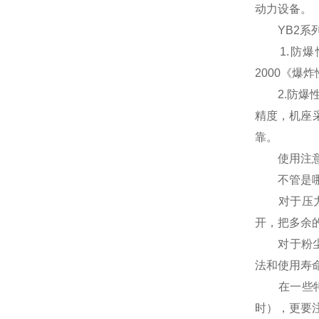
动力设备。
YB2系列
1.防爆性能
2000《爆
2.防爆性
精度，机座
靠。
使用注意
不管是哪
对于压力，
开，把多余
对于粉尘，
法和使用寿
在一些特殊
时），更要