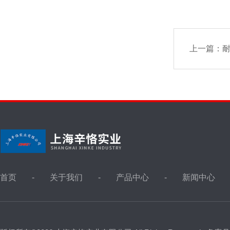
上一篇：
首页
关于我们
产品中心
新闻中心