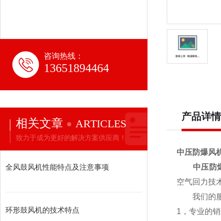
咨询热线：
13651894464
产品详情
相关文章
ARTICLES
致力于成为更好的解决方案供应商！
中压防爆风
全风鼓风机性能特点及注意事项
中压防
空气回力技
我们的服
环形鼓风机的技术特点
1，专业的