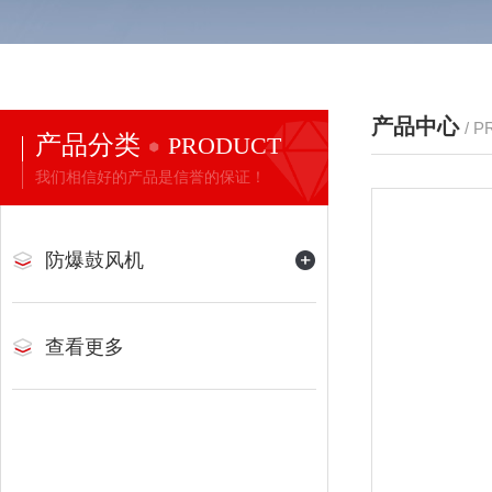
产品中心
/ 
产品分类
PRODUCT
我们相信好的产品是信誉的保证！
防爆鼓风机
查看更多