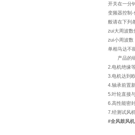
开关在一分
变频器控制
般请在下列
zui大周波
zui小周波
单相马达不
产品的
2.电机绝缘
3.电机达到
4.轴承前
5.叶轮直
6.高性能
7.经测试
#全风鼓风